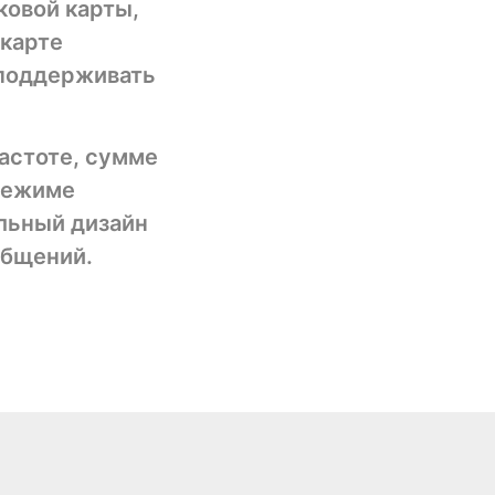
ковой карты,
 карте
 поддерживать
частоте, сумме
 режиме
альный дизайн
общений.