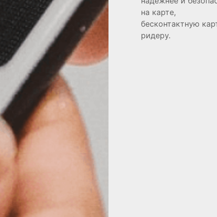
надежнее и безопа
на карте,
бесконтактную кар
ридеру.