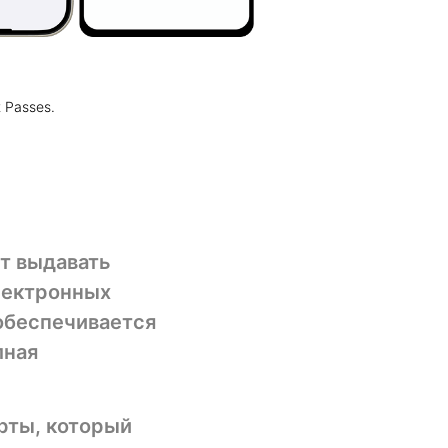
 Passes.
ет выдавать
лектронных
 обеспечивается
лная
арты, который