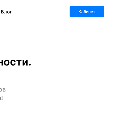
Блог
Кабинет
ности.
ов
!