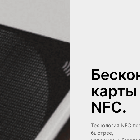
Беско
карты
NFC.
Технология NFC по
быстрее,