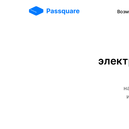
Возм
элект
н