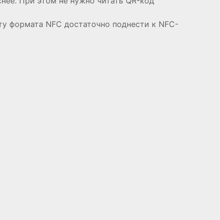
снее. При этом не нужно читать QR-код
ту формата NFC достаточно поднести к NFC-