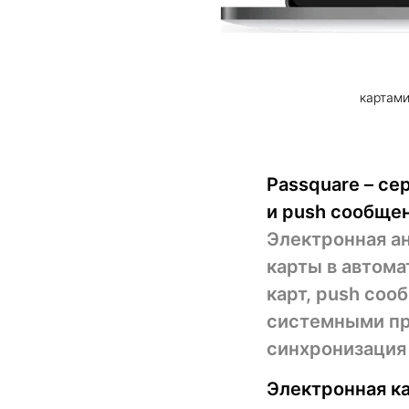
картами
Passquare – c
и push сообще
Электронная ан
карты в автом
карт, push соо
системными при
синхронизация
Электронная к